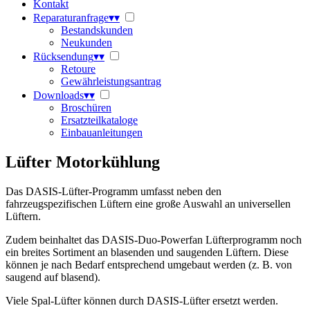
Kontakt
Reparaturanfrage
▾
▾
Bestandskunden
Neukunden
Rücksendung
▾
▾
Retoure
Gewährleistungsantrag
Downloads
▾
▾
Broschüren
Ersatzteilkataloge
Einbauanleitungen
Lüfter Motorkühlung
Das DASIS-Lüfter-Programm umfasst neben den
fahrzeugspezifischen Lüftern eine große Auswahl an universellen
Lüftern.
Zudem beinhaltet das DASIS-Duo-Powerfan Lüfterprogramm noch
ein breites Sortiment an blasenden und saugenden Lüftern. Diese
können je nach Bedarf entsprechend umgebaut werden (z. B. von
saugend auf blasend).
Viele Spal-Lüfter können durch DASIS-Lüfter ersetzt werden.