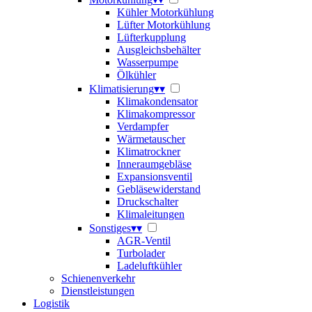
Kühler Motorkühlung
Lüfter Motorkühlung
Lüfterkupplung
Ausgleichsbehälter
Wasserpumpe
Ölkühler
Klimatisierung
▾
▾
Klimakondensator
Klimakompressor
Verdampfer
Wärmetauscher
Klimatrockner
Inneraumgebläse
Expansionsventil
Gebläsewiderstand
Druckschalter
Klimaleitungen
Sonstiges
▾
▾
AGR-Ventil
Turbolader
Ladeluftkühler
Schienenverkehr
Dienstleistungen
Logistik