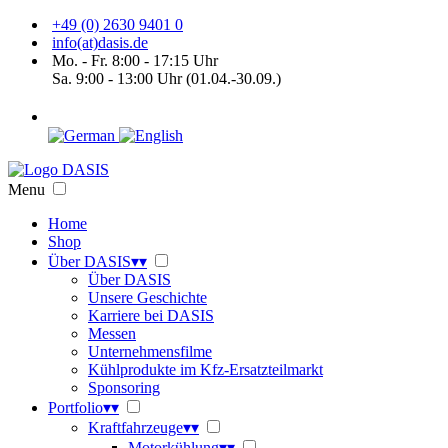
+49 (0) 2630 9401 0
info(at)dasis.de
Mo. - Fr. 8:00 - 17:15 Uhr
Sa. 9:00 - 13:00 Uhr (01.04.-30.09.)
Menu
Home
Shop
Über DASIS
▾
▾
Über DASIS
Unsere Geschichte
Karriere bei DASIS
Messen
Unternehmensfilme
Kühlprodukte im Kfz-Ersatzteilmarkt
Sponsoring
Portfolio
▾
▾
Kraftfahrzeuge
▾
▾
Motorkühlung
▾
▾