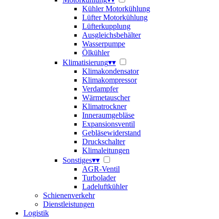
Kühler Motorkühlung
Lüfter Motorkühlung
Lüfterkupplung
Ausgleichsbehälter
Wasserpumpe
Ölkühler
Klimatisierung
▾
▾
Klimakondensator
Klimakompressor
Verdampfer
Wärmetauscher
Klimatrockner
Inneraumgebläse
Expansionsventil
Gebläsewiderstand
Druckschalter
Klimaleitungen
Sonstiges
▾
▾
AGR-Ventil
Turbolader
Ladeluftkühler
Schienenverkehr
Dienstleistungen
Logistik