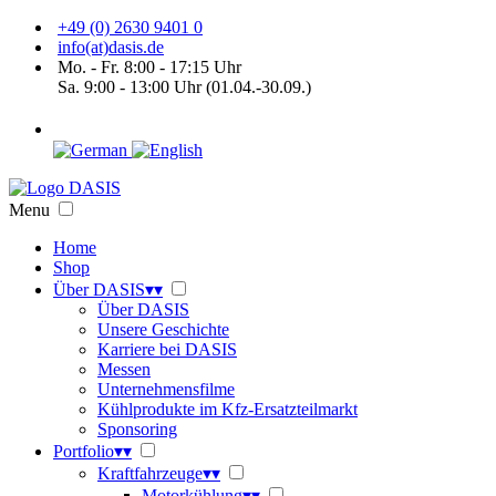
+49 (0) 2630 9401 0
info(at)dasis.de
Mo. - Fr. 8:00 - 17:15 Uhr
Sa. 9:00 - 13:00 Uhr (01.04.-30.09.)
Menu
Home
Shop
Über DASIS
▾
▾
Über DASIS
Unsere Geschichte
Karriere bei DASIS
Messen
Unternehmensfilme
Kühlprodukte im Kfz-Ersatzteilmarkt
Sponsoring
Portfolio
▾
▾
Kraftfahrzeuge
▾
▾
Motorkühlung
▾
▾