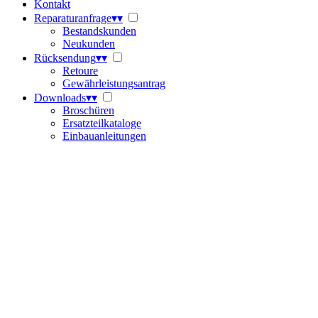
Kontakt
Reparaturanfrage
▾
▾
Bestandskunden
Neukunden
Rücksendung
▾
▾
Retoure
Gewährleistungsantrag
Downloads
▾
▾
Broschüren
Ersatzteilkataloge
Einbauanleitungen