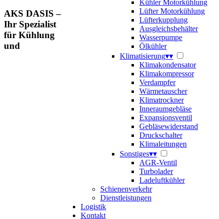
Kühler Motorkühlung
Lüfter Motorkühlung
AKS DASIS –
Lüfterkupplung
Ihr Spezialist
Ausgleichsbehälter
für Kühlung
Wasserpumpe
und
Ölkühler
Klimatisierung
▾
▾
Klimakondensator
Klimakompressor
Verdampfer
Wärmetauscher
Klimatrockner
Inneraumgebläse
Expansionsventil
Gebläsewiderstand
Druckschalter
Klimaleitungen
Sonstiges
▾
▾
AGR-Ventil
Turbolader
Ladeluftkühler
Schienenverkehr
Dienstleistungen
Logistik
Kontakt