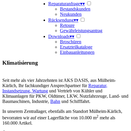
Reparaturanfrage
▾
▾
Bestandskunden
Neukunden
Rücksendung
▾
▾
Retoure
Gewährleistungsantrag
Downloads
▾
▾
Broschüren
Ersatzteilkataloge
Einbauanleitungen
Klimatisierung
Seit mehr als vier Jahrzehnten ist AKS DASIS, aus Mülheim-
Kärlich, Ihr fachkundiger Ansprechpartner für
Reparatur,
Instandsetzung, Wartung
und Vertrieb von Kühler und
Klimaanlagen für PKW, Oldtimer, LKW, Nutzfahrzeuge, Land- und
Baumaschinen, Industrie,
Bahn
und Schifffahrt.
In unserem Zentrallager, ebenfalls am Standort Mülheim-Kärlich,
2
bevorraten wir auf einer Lagerfläche von 10.000 m
mehr als
160.000 Artikel.