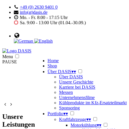
+49 (0) 2630 9401 0
info(at)dasis.de
Mo. - Fr. 8:00 - 17:15 Uhr
Sa. 9:00 - 13:00 Uhr (01.04.-30.09.)
Menu
Home
PAUSE
Shop
Über DASIS
▾
▾
Über DASIS
Unsere Geschichte
Karriere bei DASIS
Messen
Unternehmensfilme
Kühlprodukte im Kfz-Ersatzteilmarkt
Sponsoring
Portfolio
▾
▾
Unsere
Kraftfahrzeuge
▾
▾
Leistungen
Motorkühlung
▾
▾