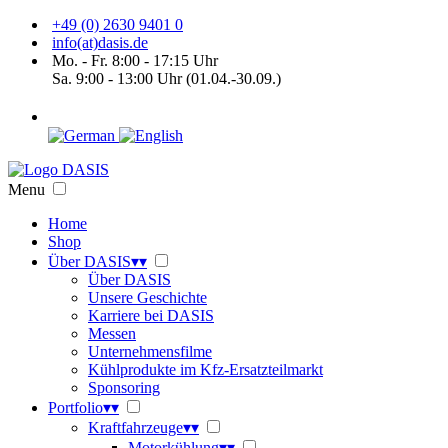
+49 (0) 2630 9401 0
info(at)dasis.de
Mo. - Fr. 8:00 - 17:15 Uhr
Sa. 9:00 - 13:00 Uhr (01.04.-30.09.)
Menu
Home
Shop
Über DASIS
▾
▾
Über DASIS
Unsere Geschichte
Karriere bei DASIS
Messen
Unternehmensfilme
Kühlprodukte im Kfz-Ersatzteilmarkt
Sponsoring
Portfolio
▾
▾
Kraftfahrzeuge
▾
▾
Motorkühlung
▾
▾