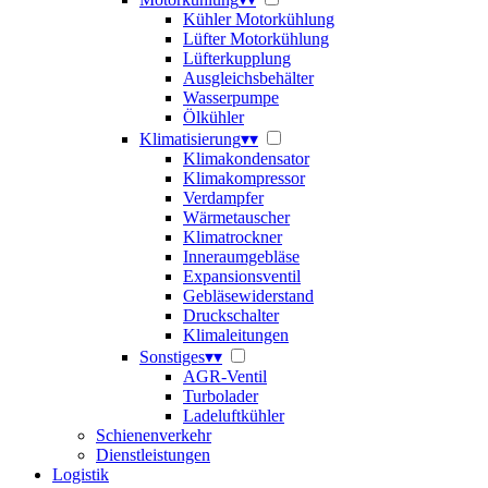
Kühler Motorkühlung
Lüfter Motorkühlung
Lüfterkupplung
Ausgleichsbehälter
Wasserpumpe
Ölkühler
Klimatisierung
▾
▾
Klimakondensator
Klimakompressor
Verdampfer
Wärmetauscher
Klimatrockner
Inneraumgebläse
Expansionsventil
Gebläsewiderstand
Druckschalter
Klimaleitungen
Sonstiges
▾
▾
AGR-Ventil
Turbolader
Ladeluftkühler
Schienenverkehr
Dienstleistungen
Logistik