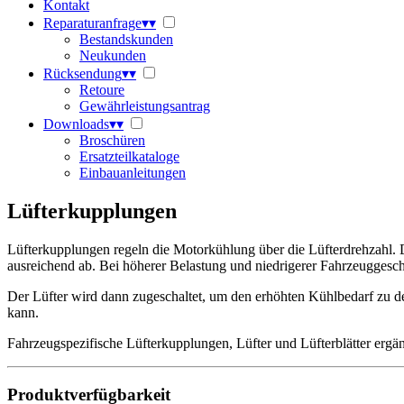
Kontakt
Reparaturanfrage
▾
▾
Bestandskunden
Neukunden
Rücksendung
▾
▾
Retoure
Gewährleistungsantrag
Downloads
▾
▾
Broschüren
Ersatzteilkataloge
Einbauanleitungen
Lüfterkupplungen
Lüfterkupplungen regeln die Motorkühlung über die Lüfterdrehzahl. D
ausreichend ab. Bei höherer Belastung und niedrigerer Fahrzeuggesch
Der Lüfter wird dann zugeschaltet, um den erhöhten Kühlbedarf zu de
kann.
Fahrzeugspezifische Lüfterkupplungen, Lüfter und Lüfterblätter er
Produktverfügbarkeit