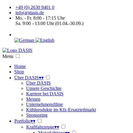
+49 (0) 2630 9401 0
info(at)dasis.de
Mo. - Fr. 8:00 - 17:15 Uhr
Sa. 9:00 - 13:00 Uhr (01.04.-30.09.)
Menu
Home
Shop
Über DASIS
▾
▾
Über DASIS
Unsere Geschichte
Karriere bei DASIS
Messen
Unternehmensfilme
Kühlprodukte im Kfz-Ersatzteilmarkt
Sponsoring
Portfolio
▾
▾
Kraftfahrzeuge
▾
▾
Motorkühlung
▾
▾