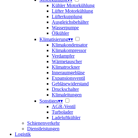
Kühler Motorkühlung
Lüfter Motorkühlung
Lüfterkupplung
Ausgleichsbehälter
Wasserpumpe
Ölkühler
Klimatisierung
▾
▾
Klimakondensator
Klimakompressor
Verdampfer
Wärmetauscher
Klimatrockner
Inneraumgebläse
Expansionsventil
Gebläsewiderstand
Druckschalter
Klimaleitungen
Sonstiges
▾
▾
AGR-Ventil
Turbolader
Ladeluftkühler
Schienenverkehr
Dienstleistungen
Logistik