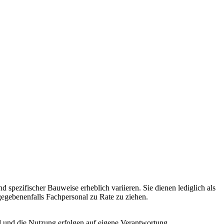
 spezifischer Bauweise erheblich variieren. Sie dienen lediglich als
gegebenenfalls Fachpersonal zu Rate zu ziehen.
 und die Nutzung erfolgen auf eigene Verantwortung.