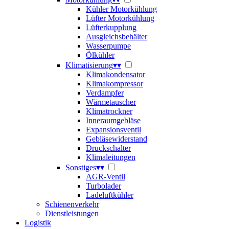
Kühler Motorkühlung
Lüfter Motorkühlung
Lüfterkupplung
Ausgleichsbehälter
Wasserpumpe
Ölkühler
Klimatisierung
▾
▾
Klimakondensator
Klimakompressor
Verdampfer
Wärmetauscher
Klimatrockner
Inneraumgebläse
Expansionsventil
Gebläsewiderstand
Druckschalter
Klimaleitungen
Sonstiges
▾
▾
AGR-Ventil
Turbolader
Ladeluftkühler
Schienenverkehr
Dienstleistungen
Logistik