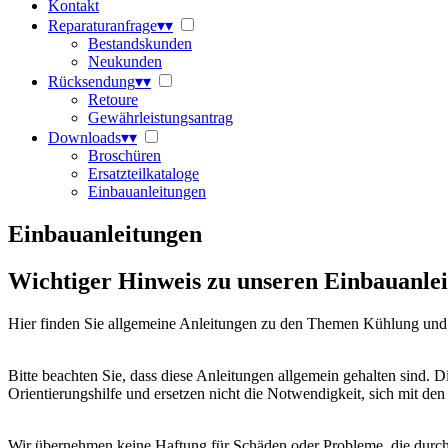
Kontakt
Reparaturanfrage
▾
▾
Bestandskunden
Neukunden
Rücksendung
▾
▾
Retoure
Gewährleistungsantrag
Downloads
▾
▾
Broschüren
Ersatzteilkataloge
Einbauanleitungen
Einbauanleitungen
Wichtiger Hinweis zu unseren Einbauanle
Hier finden Sie allgemeine Anleitungen zu den Themen Kühlung und 
Bitte beachten Sie, dass diese Anleitungen allgemein gehalten sind. D
Orientierungshilfe und ersetzen nicht die Notwendigkeit, sich mit de
Wir übernehmen keine Haftung für Schäden oder Probleme, die durc