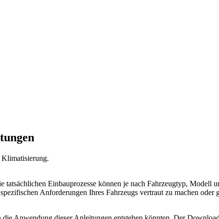
itungen
Klimatisierung.
ie tatsächlichen Einbauprozesse können je nach Fahrzeugtyp, Modell und
n spezifischen Anforderungen Ihres Fahrzeugs vertraut zu machen oder 
h die Anwendung dieser Anleitungen entstehen könnten. Der Download