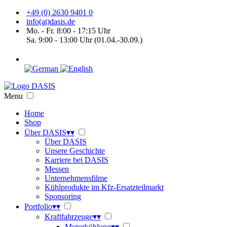
+49 (0) 2630 9401 0
info(at)dasis.de
Mo. - Fr. 8:00 - 17:15 Uhr
Sa. 9:00 - 13:00 Uhr (01.04.-30.09.)
Menu
Home
Shop
Über DASIS
▾
▾
Über DASIS
Unsere Geschichte
Karriere bei DASIS
Messen
Unternehmensfilme
Kühlprodukte im Kfz-Ersatzteilmarkt
Sponsoring
Portfolio
▾
▾
Kraftfahrzeuge
▾
▾
Motorkühlung
▾
▾