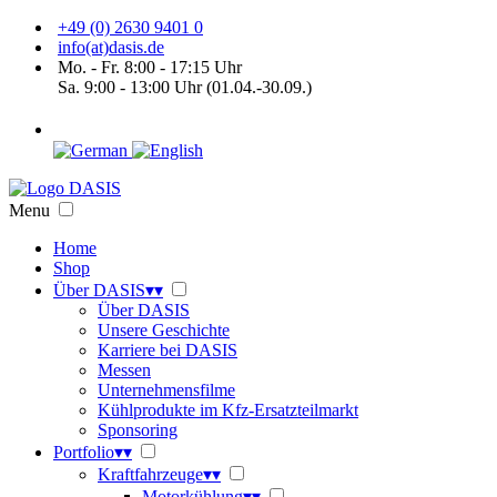
+49 (0) 2630 9401 0
info(at)dasis.de
Mo. - Fr. 8:00 - 17:15 Uhr
Sa. 9:00 - 13:00 Uhr (01.04.-30.09.)
Menu
Home
Shop
Über DASIS
▾
▾
Über DASIS
Unsere Geschichte
Karriere bei DASIS
Messen
Unternehmensfilme
Kühlprodukte im Kfz-Ersatzteilmarkt
Sponsoring
Portfolio
▾
▾
Kraftfahrzeuge
▾
▾
Motorkühlung
▾
▾