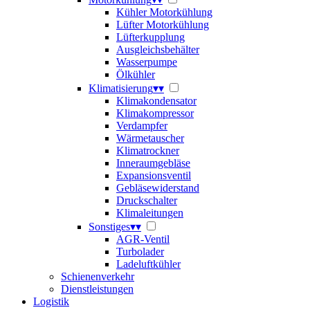
Kühler Motorkühlung
Lüfter Motorkühlung
Lüfterkupplung
Ausgleichsbehälter
Wasserpumpe
Ölkühler
Klimatisierung
▾
▾
Klimakondensator
Klimakompressor
Verdampfer
Wärmetauscher
Klimatrockner
Inneraumgebläse
Expansionsventil
Gebläsewiderstand
Druckschalter
Klimaleitungen
Sonstiges
▾
▾
AGR-Ventil
Turbolader
Ladeluftkühler
Schienenverkehr
Dienstleistungen
Logistik